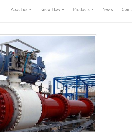
About us
Know How
Products
News
Compl