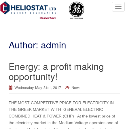
T
o
g
g
l
Author:
admin
e
n
a
v
Energy: a profit making
i
opportunity!
g
a
t
Wednesday May 31st, 2017
News
i
o
THE MOST COMPETITIVE PRICE FOR ELECTRICITY IN
n
THE GREEK MARKET WITH GENERAL ELECTRIC
COMBINED HEAT & POWER (CHP) At the lowest price of
the electricity market in the Medium Voltage operates one of