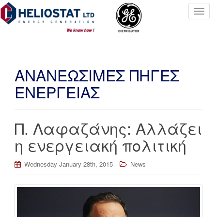
T
o
g
g
l
ΑΝΑΝΕΩΣΙΜΕΣ ΠΗΓΕΣ
e
n
ΕΝΕΡΓΕΙΑΣ
a
v
i
Π. Λαφαζάνης: Αλλάζει
g
a
η ενεργειακή πολιτική
t
i
Wednesday January 28th, 2015
News
o
n