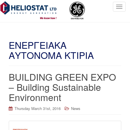
T
o
g
g
l
ΕΝΕΡΓΕΙΑΚΑ
e
n
ΑΥΤΟΝΟΜΑ ΚΤΙΡΙΑ
a
v
i
BUILDING GREEN EXPO
g
a
– Building Sustainable
t
Environment
i
o
n
Thursday March 31st, 2016
News