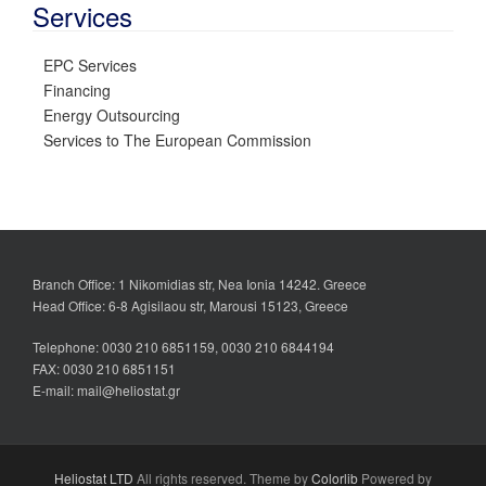
Services
EPC Services
Financing
Energy Outsourcing
Services to The European Commission
Branch Office: 1 Nikomidias str, Nea Ionia 14242. Greece
Head Office: 6-8 Agisilaou str, Marousi 15123, Greece
Telephone: 0030 210 6851159, 0030 210 6844194
FAX: 0030 210 6851151
E-mail: mail@heliostat.gr
Heliostat LTD
All rights reserved. Theme by
Colorlib
Powered by