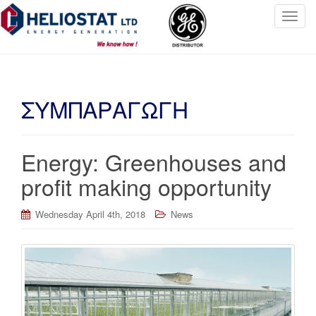
T
o
g
g
l
ΣΥΜΠΑΡΑΓΩΓΗ
e
n
a
v
Energy: Greenhouses and
i
profit making opportunity
g
a
t
Wednesday April 4th, 2018
News
i
o
n